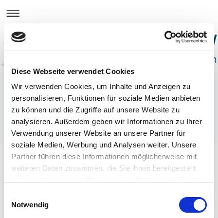
Diese Webseite verwendet Cookies
Wir verwenden Cookies, um Inhalte und Anzeigen zu
personalisieren, Funktionen für soziale Medien anbieten
zu können und die Zugriffe auf unsere Website zu
analysieren. Außerdem geben wir Informationen zu Ihrer
Verwendung unserer Website an unsere Partner für
soziale Medien, Werbung und Analysen weiter. Unsere
Partner führen diese Informationen möglicherweise mit
Druckversion
|
Sitemap
Webansicht
Impressum/Datenschutzerklärung/D
weiteren Daten zusammen, die Sie ihnen bereitgestellt
isclaimer
|
Kontakt
| Tel.:
+49 (0)171
haben oder die sie im Rahmen Ihrer Nutzung der Dienste
717 3036
| Mail:
gesammelt haben.
info@luftaufnahmen-nrw.de
Einwilligungsauswahl
© Luftaufnahmen-NRW Felix
Notwendig
Heining