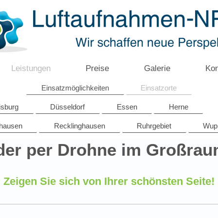
Leistungen
Preise
Galerie
Kon
Einsatzmöglichkeiten
Einsatzorte
isburg
Düsseldorf
Essen
Herne
hausen
Recklinghausen
Ruhrgebiet
Wupp
lder per Drohne im Großra
Zeigen Sie sich von Ihrer schönsten Seite!