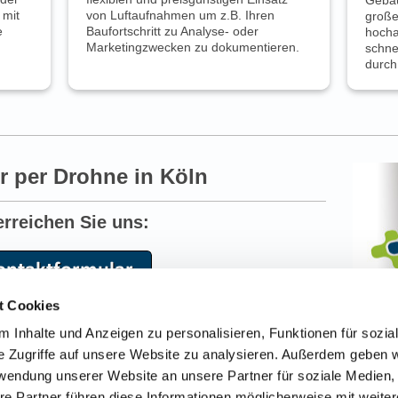
 mit
von Luftaufnahmen um z.B. Ihren
große
e
Baufortschritt zu Analyse- oder
hoch
Marketingzwecken zu dokumentieren.
schne
durch
er per Drohne in Köln
erreichen Sie uns:
t Cookies
oder unter:
 Inhalte und Anzeigen zu personalisieren, Funktionen für sozia
rechpartner:
Felix
Heining
e Zugriffe auf unsere Website zu analysieren. Außerdem geben w
rwendung unserer Website an unsere Partner für soziale Medien
info@luftaufnahmen-nrw.de
re Partner führen diese Informationen möglicherweise mit weite