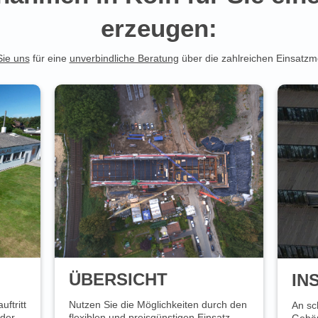
erzeugen:
Sie uns
für eine
unverbindliche Beratung
über die zahlreichen Einsatzm
ÜBERSICHT
IN
ftritt
Nutzen Sie die Möglichkeiten durch den
An sc
oder
flexiblen und preisgünstigen Einsatz
Gebäu