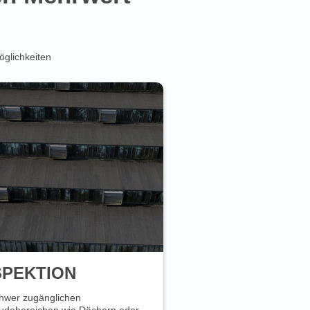
öglichkeiten
SPEKTION
hwer zugänglichen
debereichen wie Dächern oder